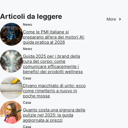
Articoli da leggere
More
News
Come le PMI italiane si
preparano all’era dei motori AI:
guida pratica al 2026
News
Guida 2025 per i brand della
cura del corpo: come
comunicare efficacemente i
benefici dei prodotti wellness
Casa
Divano macchiato di unto: ecco
come rimetterlo a nuovo in
poche mosse
Casa
Quanto costa una signora delle
pulizie nel 2025: la guida
aggiornata ai prezzi
Casa