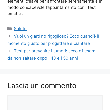
elementi chiave per affrontare serenamente e in
modo consapevole l’appuntamento con i test
ematici.
Categorie
Salute
Vuoi un giardino rigoglioso? Ecco quand’è il
momento giusto per progettare e piantare
Test per prevenire i tumori: ecco gli esami
da non saltare dopo i 40 e i 50 anni
Lascia un commento
Commento