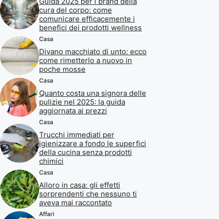
Guida 2025 per i brand della
cura del corpo: come
comunicare efficacemente i
benefici dei prodotti wellness
Casa
Divano macchiato di unto: ecco
come rimetterlo a nuovo in
poche mosse
Casa
Quanto costa una signora delle
pulizie nel 2025: la guida
aggiornata ai prezzi
Casa
Trucchi immediati per
igienizzare a fondo le superfici
della cucina senza prodotti
chimici
Casa
Alloro in casa: gli effetti
sorprendenti che nessuno ti
aveva mai raccontato
Affari