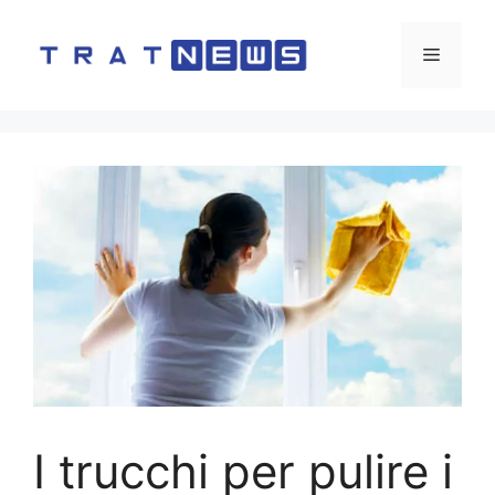
Vai
al
Menu
contenuto
I trucchi per pulire i